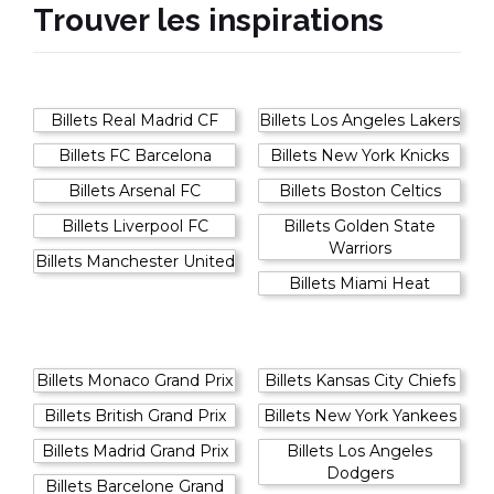
Trouver les inspirations
UFC
TENNIS
TOP SPORT
TOP SPORT
Billets Real Madrid CF
Billets Los Angeles Lakers
Billets FC Barcelona
Billets New York Knicks
Billets Arsenal FC
Billets Boston Celtics
Billets Liverpool FC
Billets Golden State
Warriors
Billets Manchester United
Billets Miami Heat
Billets Monaco Grand Prix
Billets Kansas City Chiefs
Billets British Grand Prix
Billets New York Yankees
Billets Madrid Grand Prix
Billets Los Angeles
Dodgers
RUGBY
AUTO
Billets Barcelone Grand