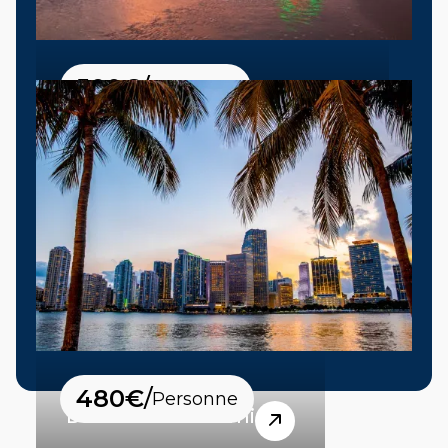
500
€
/
Personne
Destination Los Angeles
480
€
/
Personne
Destination Miami