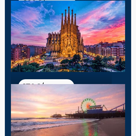
220
€
/
Personne
Destination Londres
170
€
/
Personne
Destination Barcelone