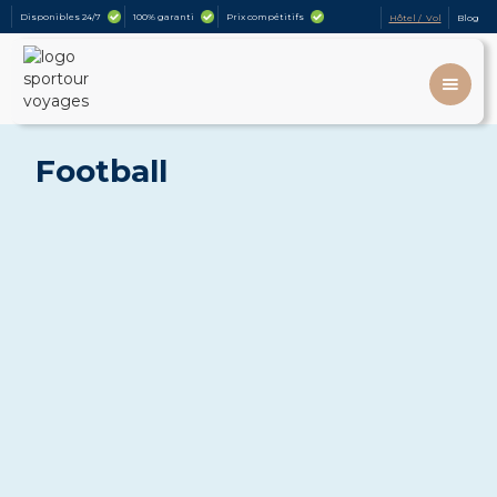
Disponibles 24/7
100% garanti
Prix compétitifs
Hôtel / Vol
Blog
Football
Billets AC Milan
Billets Arsenal FC
1
9